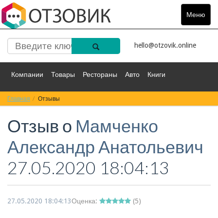
Меню
Toggle
navigat
hello@otzovik.online
Компании
Товары
Рестораны
Авто
Книги
Главная
Спорт
Отзывы
Фильмы
Деньги
Путешествия
Отзыв о
Мамченко
Красота
Здоровье
Остальное
Александр Анатольевич
27.05.2020 18:04:13
27.05.2020 18:04:13
Оценка:
(
5
)