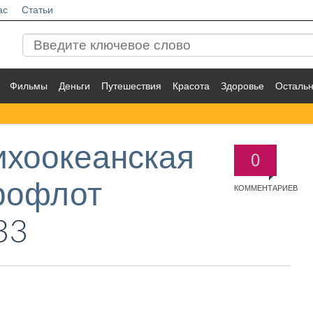
ас
Статьи
Фильмы
Деньги
Путешествия
Красота
Здоровье
Осталь
ихоокеанская
0
рофлот
КОММЕНТАРИЕВ
33