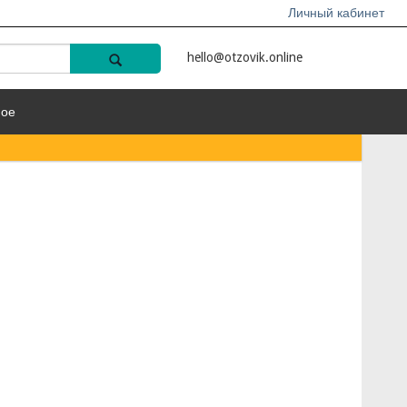
Личный кабинет
hello@otzovik.online
ное