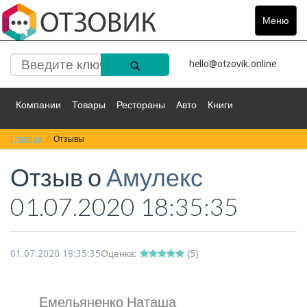
Меню
Toggle
navigat
hello@otzovik.online
Компании
Товары
Рестораны
Авто
Книги
Главная
Спорт
Отзывы
Фильмы
Деньги
Путешествия
Отзыв о
Амулекс
Красота
Здоровье
Остальное
01.07.2020 18:35:35
01.07.2020 18:35:35
Оценка:
(
5
)
Емельяненко Наташа