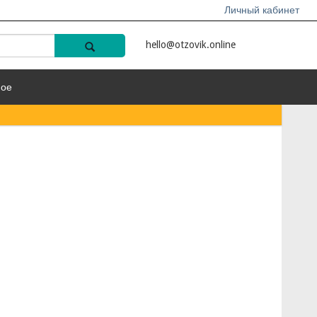
Личный кабинет
hello@otzovik.online
ное