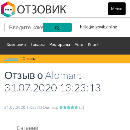
Меню
Toggle
navigat
hello@otzovik.online
Компании
Товары
Рестораны
Авто
Книги
Главная
Спорт
Отзывы
Фильмы
Деньги
Путешествия
Отзыв о
Alomart
Красота
Здоровье
Остальное
31.07.2020 13:23:13
31.07.2020 13:23:13
Оценка:
(
5
)
Евгений