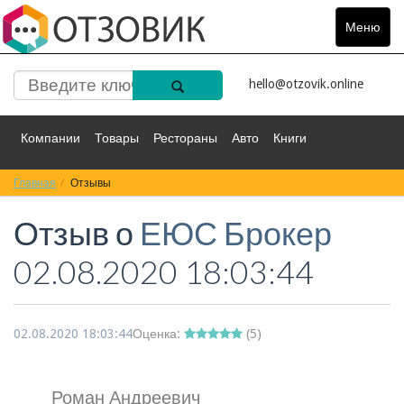
Меню
Toggle
navigat
hello@otzovik.online
Компании
Товары
Рестораны
Авто
Книги
Главная
Спорт
Отзывы
Фильмы
Деньги
Путешествия
Отзыв о
ЕЮС Брокер
Красота
Здоровье
Остальное
02.08.2020 18:03:44
02.08.2020 18:03:44
Оценка:
(
5
)
Роман Андреевич