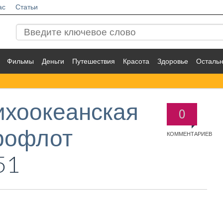
ас
Статьи
Фильмы
Деньги
Путешествия
Красота
Здоровье
Осталь
ихоокеанская
0
рофлот
КОММЕНТАРИЕВ
51