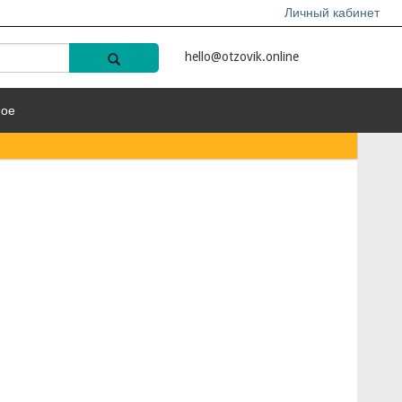
Личный кабинет
hello@otzovik.online
ное