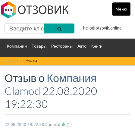
Меню
Toggle
navigat
hello@otzovik.online
Компании
Товары
Рестораны
Авто
Книги
Главная
Спорт
Отзывы
Фильмы
Деньги
Путешествия
Отзыв о
Компания
Красота
Здоровье
Остальное
Clamod
22.08.2020
19:22:30
22.08.2020 19:22:30
Оценка:
(
1
)