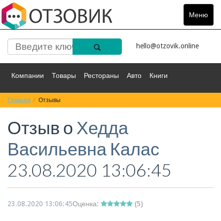
Меню
Toggle
navigat
hello@otzovik.online
Компании
Товары
Рестораны
Авто
Книги
Главная
Спорт
Отзывы
Фильмы
Деньги
Путешествия
Отзыв о
Хедда
Красота
Здоровье
Остальное
Васильевна Калас
23.08.2020 13:06:45
23.08.2020 13:06:45
Оценка:
(
5
)