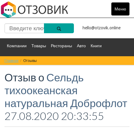
Меню
Toggle
navigat
hello@otzovik.online
Компании
Товары
Рестораны
Авто
Книги
Главная
Спорт
Отзывы
Фильмы
Деньги
Путешествия
Отзыв о
Сельдь
Красота
Здоровье
Остальное
тихоокеанская
натуральная Доброфлот
27.08.2020 20:33:55