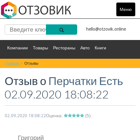
Меню
Toggle
navigat
hello@otzovik.online
Компании
Товары
Рестораны
Авто
Книги
Главная
Спорт
Отзывы
Фильмы
Деньги
Путешествия
Отзыв о
Перчатки Есть
Красота
Здоровье
Остальное
02.09.2020 18:08:22
02.09.2020 18:08:22
Оценка:
(
5
)
Григорий