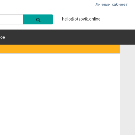
Личный кабинет
hello@otzovik.online
ное