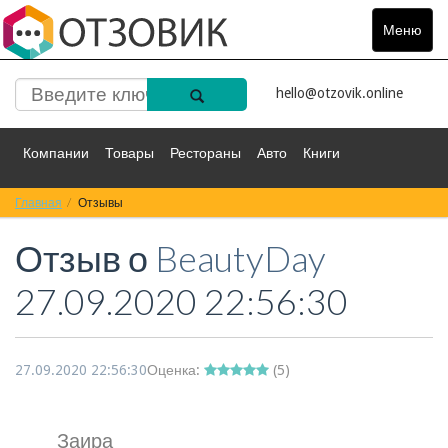
Меню
Toggle
navigat
hello@otzovik.online
Компании
Товары
Рестораны
Авто
Книги
Главная
Спорт
Отзывы
Фильмы
Деньги
Путешествия
Отзыв о
BeautyDay
Красота
Здоровье
Остальное
27.09.2020 22:56:30
27.09.2020 22:56:30
Оценка:
(
5
)
Заира