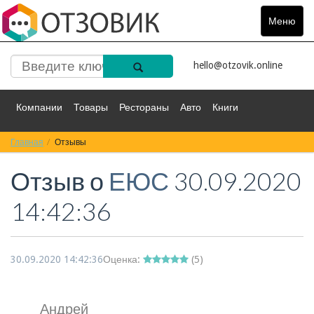
Меню
Toggle
navigat
hello@otzovik.online
Компании
Товары
Рестораны
Авто
Книги
Главная
Спорт
Отзывы
Фильмы
Деньги
Путешествия
Отзыв о
ЕЮС
30.09.2020
Красота
Здоровье
Остальное
14:42:36
30.09.2020 14:42:36
Оценка:
(
5
)
Андрей