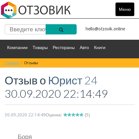
Меню
Toggle
navigat
hello@otzovik.online
Компании
Товары
Рестораны
Авто
Книги
Главная
Спорт
Отзывы
Фильмы
Деньги
Путешествия
Отзыв о
Юрист 24
Красота
Здоровье
Остальное
30.09.2020 22:14:49
30.09.2020 22:14:49
Оценка:
(
5
)
Боря