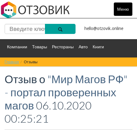
Меню
Toggle
navigat
hello@otzovik.online
Компании
Товары
Рестораны
Авто
Книги
Главная
Спорт
Отзывы
Фильмы
Деньги
Путешествия
Отзыв о
"Мир Магов РФ"
Красота
Здоровье
Остальное
- портал проверенных
магов
06.10.2020
00:25:21