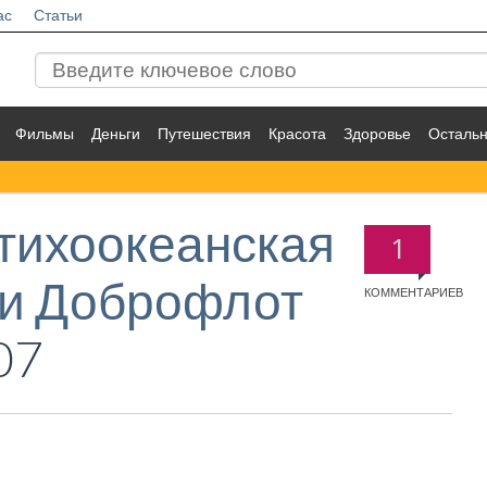
ас
Статьи
Фильмы
Деньги
Путешествия
Красота
Здоровье
Осталь
тихоокеанская
1
си Доброфлот
КОММЕНТАРИЕВ
07