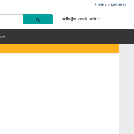
Личный кабинет
hello@otzovik.online
ное