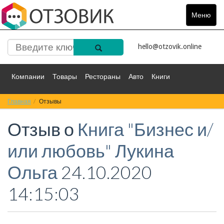
Меню
Toggle
navigat
hello@otzovik.online
Компании
Товары
Рестораны
Авто
Книги
Главная
Спорт
Отзывы
Фильмы
Деньги
Путешествия
Отзыв о
Книга "Бизнес и/
Красота
Здоровье
Остальное
или любовь" Лукина
Ольга
24.10.2020
14:15:03