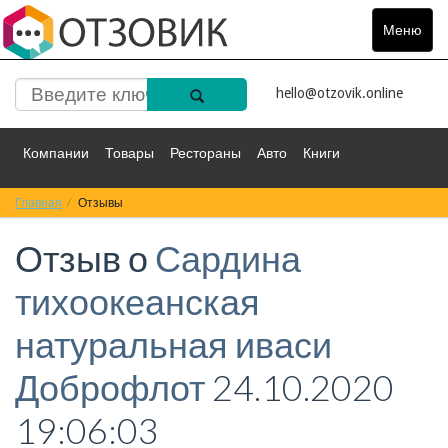
Меню
Toggle
navigat
hello@otzovik.online
Компании
Товары
Рестораны
Авто
Книги
Главная
Спорт
Отзывы
Фильмы
Деньги
Путешествия
Отзыв о
Сардина
Красота
Здоровье
Остальное
тихоокеанская
натуральная иваси
Доброфлот
24.10.2020
19:06:03