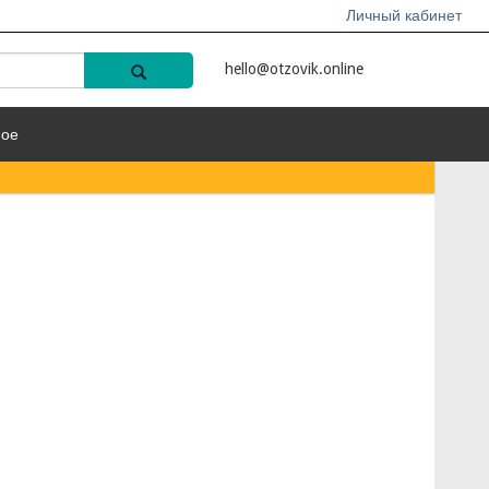
Личный кабинет
hello@otzovik.online
ное