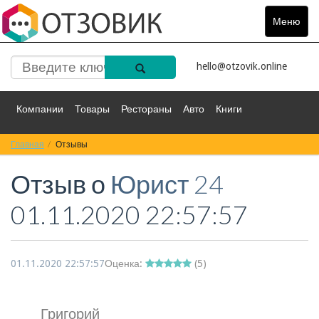
Меню
Toggle
navigat
hello@otzovik.online
Компании
Товары
Рестораны
Авто
Книги
Главная
Спорт
Отзывы
Фильмы
Деньги
Путешествия
Отзыв о
Юрист 24
Красота
Здоровье
Остальное
01.11.2020 22:57:57
01.11.2020 22:57:57
Оценка:
(
5
)
Григорий