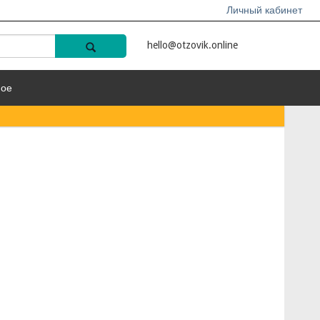
Личный кабинет
hello@otzovik.online
ное