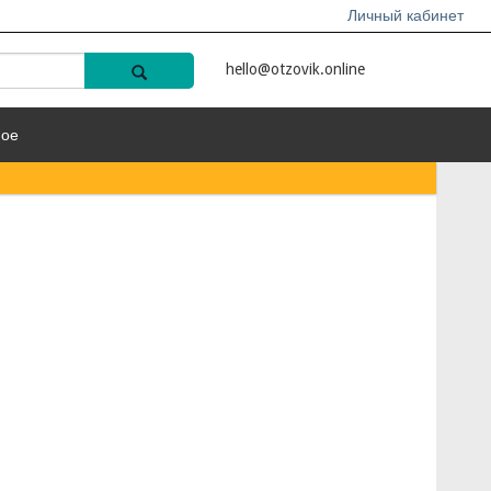
Личный кабинет
hello@otzovik.online
ное