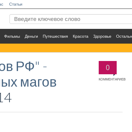
ас
Статьи
Фильмы
Деньги
Путешествия
Красота
Здоровье
Осталь
ов РФ" -
0
ных магов
КОММЕНТАРИЕВ
14