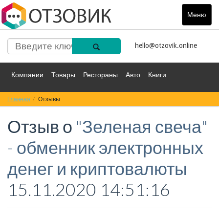
Меню
Toggle
navigat
hello@otzovik.online
Компании
Товары
Рестораны
Авто
Книги
Главная
Спорт
Отзывы
Фильмы
Деньги
Путешествия
Отзыв о
"Зеленая свеча"
Красота
Здоровье
Остальное
- обменник электронных
денег и криптовалюты
15.11.2020 14:51:16