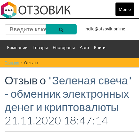
Меню
Toggle
navigat
hello@otzovik.online
Компании
Товары
Рестораны
Авто
Книги
Главная
Спорт
Отзывы
Фильмы
Деньги
Путешествия
Отзыв о
"Зеленая свеча"
Красота
Здоровье
Остальное
- обменник электронных
денег и криптовалюты
21.11.2020 18:47:14