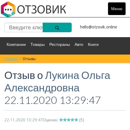
Меню
Toggle
navigat
hello@otzovik.online
Компании
Товары
Рестораны
Авто
Книги
Главная
Спорт
Отзывы
Фильмы
Деньги
Путешествия
Отзыв о
Лукина Ольга
Красота
Здоровье
Остальное
Александровна
22.11.2020 13:29:47
22.11.2020 13:29:47
Оценка:
(
5
)