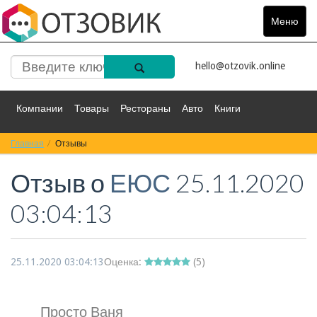
Меню
Toggle
navigat
hello@otzovik.online
Компании
Товары
Рестораны
Авто
Книги
Главная
Спорт
Отзывы
Фильмы
Деньги
Путешествия
Отзыв о
ЕЮС
25.11.2020
Красота
Здоровье
Остальное
03:04:13
25.11.2020 03:04:13
Оценка:
(
5
)
Просто Ваня