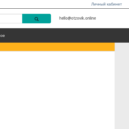
Личный кабинет
hello@otzovik.online
ное