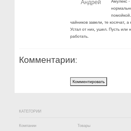
Андрей
Амулекс -
нормально
помойкой.
чайников завели, те косячат, а
Устал от них, ушел. Пусть ил
работать.
Комментарии:
Комментировать
КАТЕГОРИИ
Компании
Товары