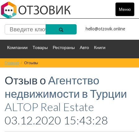
Меню
Toggle
navigat
hello@otzovik.online
Компании
Товары
Рестораны
Авто
Книги
Главная
Спорт
Отзывы
Фильмы
Деньги
Путешествия
Отзыв о
Агентство
Красота
Здоровье
Остальное
недвижимости в Турции
ALTOP Real Estate
03.12.2020 15:43:28