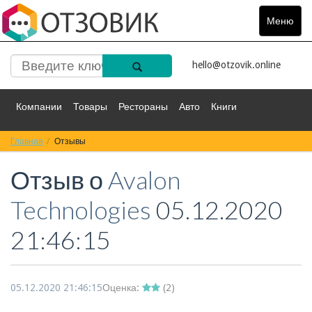
Меню
Toggle
navigat
hello@otzovik.online
Компании
Товары
Рестораны
Авто
Книги
Главная
Спорт
Отзывы
Фильмы
Деньги
Путешествия
Отзыв о
Avalon
Красота
Здоровье
Остальное
Technologies
05.12.2020
21:46:15
05.12.2020 21:46:15
Оценка:
(
2
)