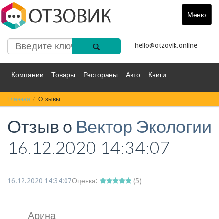
Меню
Toggle
navigat
hello@otzovik.online
Компании
Товары
Рестораны
Авто
Книги
Главная
Спорт
Отзывы
Фильмы
Деньги
Путешествия
Отзыв о
Вектор Экологии
Красота
Здоровье
Остальное
16.12.2020 14:34:07
16.12.2020 14:34:07
Оценка:
(
5
)
Арина