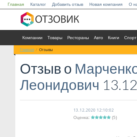
Главная
Каталог
Добавить отзыв
Новая компания
О н
Компании
Товары
Рестораны
Авто
Книги
Спорт
Главная
Отзывы
Отзыв о
Марченко
Леонидович
13.12
13.12.2020 12:10:02
Оценка:
(
5
)