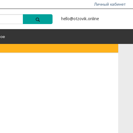
Личный кабинет
hello@otzovik.online
ное