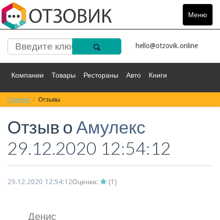
Меню
Toggle
navigat
hello@otzovik.online
Компании
Товары
Рестораны
Авто
Книги
Главная
Спорт
Отзывы
Фильмы
Деньги
Путешествия
Отзыв о
Амулекс
Красота
Здоровье
Остальное
29.12.2020 12:54:12
29.12.2020 12:54:12
Оценка:
(
1
)
Денис