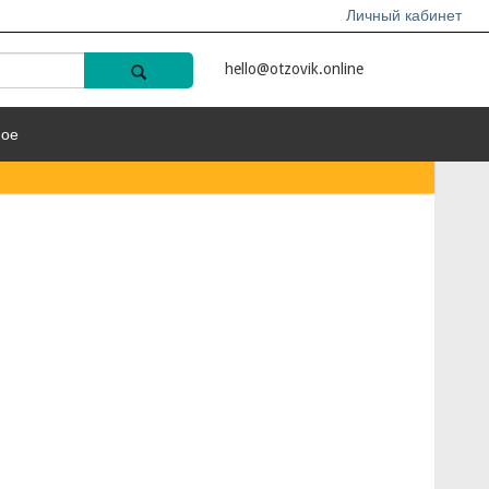
Личный кабинет
hello@otzovik.online
ное