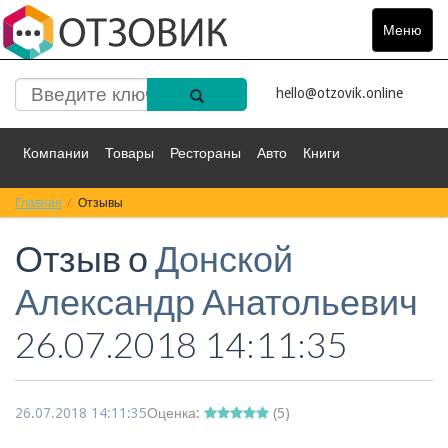
Меню
Toggle
navigat
hello@otzovik.online
Компании
Товары
Рестораны
Авто
Книги
Главная
Спорт
Отзывы
Фильмы
Деньги
Путешествия
Отзыв о
Донской
Красота
Здоровье
Остальное
Александр Анатольевич
26.07.2018 14:11:35
26.07.2018 14:11:35
Оценка:
(
5
)