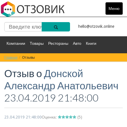
Меню
Toggle
navigat
hello@otzovik.online
Компании
Товары
Рестораны
Авто
Книги
Главная
Спорт
Отзывы
Фильмы
Деньги
Путешествия
Отзыв о
Донской
Красота
Здоровье
Остальное
Александр Анатольевич
23.04.2019 21:48:00
23.04.2019 21:48:00
Оценка:
(
5
)