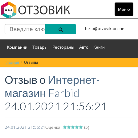
Меню
Toggle
navigat
hello@otzovik.online
Компании
Товары
Рестораны
Авто
Книги
Главная
Спорт
Отзывы
Фильмы
Деньги
Путешествия
Отзыв о
Интернет-
Красота
Здоровье
Остальное
магазин Farbid
24.01.2021 21:56:21
24.01.2021 21:56:21
Оценка:
(
5
)