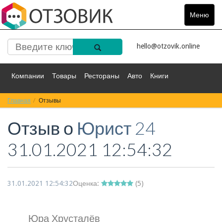
Меню
Toggle
navigat
hello@otzovik.online
Компании
Товары
Рестораны
Авто
Книги
Главная
Спорт
Отзывы
Фильмы
Деньги
Путешествия
Отзыв о
Юрист 24
Красота
Здоровье
Остальное
31.01.2021 12:54:32
31.01.2021 12:54:32
Оценка:
(
5
)
Юра Хрусталёв