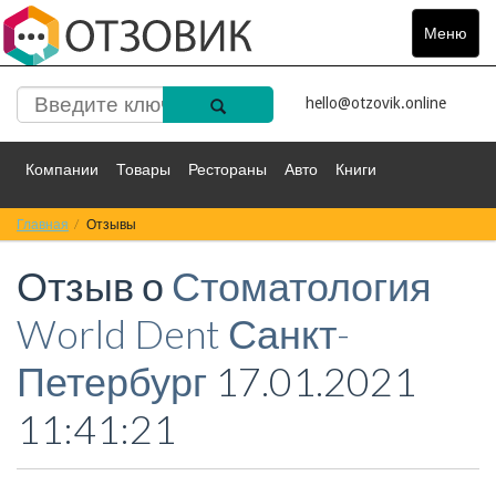
Меню
Toggle
navigat
hello@otzovik.online
Компании
Товары
Рестораны
Авто
Книги
Главная
Спорт
Отзывы
Фильмы
Деньги
Путешествия
Отзыв о
Стоматология
Красота
Здоровье
Остальное
World Dent Санкт-
Петербург
17.01.2021
11:41:21