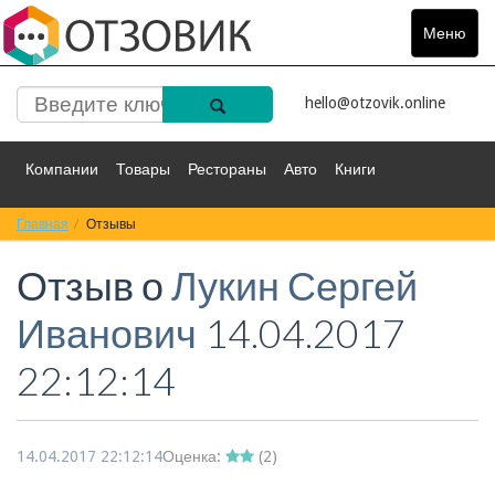
Меню
Toggle
navigat
hello@otzovik.online
Компании
Товары
Рестораны
Авто
Книги
Главная
Спорт
Отзывы
Фильмы
Деньги
Путешествия
Отзыв о
Лукин Сергей
Красота
Здоровье
Остальное
Иванович
14.04.2017
22:12:14
14.04.2017 22:12:14
Оценка:
(
2
)