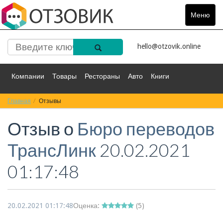
Меню
Toggle
navigat
hello@otzovik.online
Компании
Товары
Рестораны
Авто
Книги
Главная
Спорт
Отзывы
Фильмы
Деньги
Путешествия
Отзыв о
Бюро переводов
Красота
Здоровье
Остальное
ТрансЛинк
20.02.2021
01:17:48
20.02.2021 01:17:48
Оценка:
(
5
)