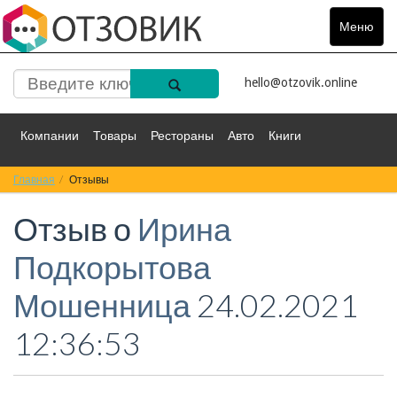
Меню
Toggle
navigat
hello@otzovik.online
Компании
Товары
Рестораны
Авто
Книги
Главная
Спорт
Отзывы
Фильмы
Деньги
Путешествия
Отзыв о
Ирина
Красота
Здоровье
Остальное
Подкорытова
Мошенница
24.02.2021
12:36:53