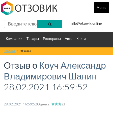
Меню
Toggle
navigat
hello@otzovik.online
Компании
Товары
Рестораны
Авто
Книги
Главная
Спорт
Отзывы
Фильмы
Деньги
Путешествия
Отзыв о
Коуч Александр
Красота
Здоровье
Остальное
Владимирович Шанин
28.02.2021 16:59:52
28.02.2021 16:59:52
Оценка:
(
3
)