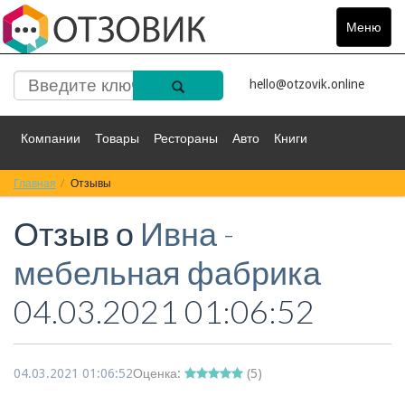
Меню
Toggle
navigat
hello@otzovik.online
Компании
Товары
Рестораны
Авто
Книги
Главная
Спорт
Отзывы
Фильмы
Деньги
Путешествия
Отзыв о
Ивна -
Красота
Здоровье
Остальное
мебельная фабрика
04.03.2021 01:06:52
04.03.2021 01:06:52
Оценка:
(
5
)