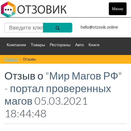
Меню
Toggle
navigat
hello@otzovik.online
Компании
Товары
Рестораны
Авто
Книги
Главная
Спорт
Отзывы
Фильмы
Деньги
Путешествия
Отзыв о
"Мир Магов РФ"
Красота
Здоровье
Остальное
- портал проверенных
магов
05.03.2021
18:44:48