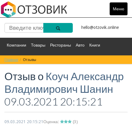
Меню
Toggle
navigat
hello@otzovik.online
Компании
Товары
Рестораны
Авто
Книги
Главная
Спорт
Отзывы
Фильмы
Деньги
Путешествия
Отзыв о
Коуч Александр
Красота
Здоровье
Остальное
Владимирович Шанин
09.03.2021 20:15:21
09.03.2021 20:15:21
Оценка:
(
3
)