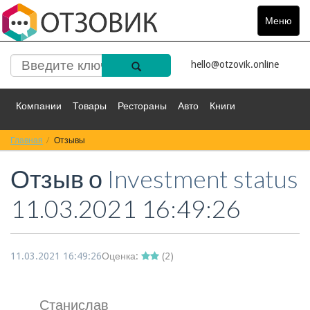
Меню
Toggle
navigat
hello@otzovik.online
Компании
Товары
Рестораны
Авто
Книги
Главная
Спорт
Отзывы
Фильмы
Деньги
Путешествия
Отзыв о
Investment status
Красота
Здоровье
Остальное
11.03.2021 16:49:26
11.03.2021 16:49:26
Оценка:
(
2
)
Станислав