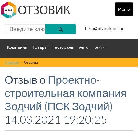
Меню
Toggle
navigat
hello@otzovik.online
Компании
Товары
Рестораны
Авто
Книги
Главная
Спорт
Отзывы
Фильмы
Деньги
Путешествия
Отзыв о
Проектно-
Красота
Здоровье
Остальное
строительная компания
Зодчий (ПСК Зодчий)
14.03.2021 19:20:25