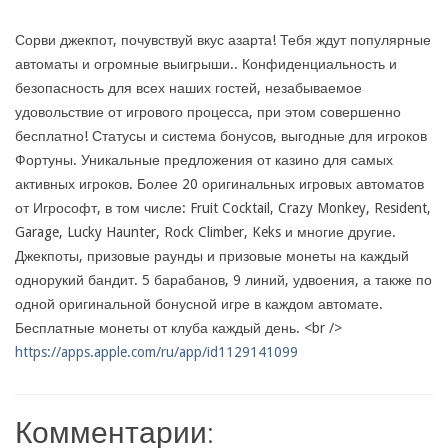
Сорви джекпот, почувствуй вкус азарта! Тебя ждут популярные
автоматы и огромные выигрыши.. Конфиденциальность и
безопасность для всех наших гостей, незабываемое
удовольствие от игрового процесса, при этом совершенно
бесплатно! Статусы и система бонусов, выгодные для игроков
Фортуны. Уникальные предложения от казино для самых
активных игроков. Более 20 оригинальных игровых автоматов
от Игрософт, в том числе: Fruit Cocktail, Crazy Monkey, Resident,
Garage, Lucky Haunter, Rock Climber, Keks и многие другие.
Джекпоты, призовые раунды и призовые монеты на каждый
однорукий бандит. 5 барабанов, 9 линий, удвоения, а также по
одной оригинальной бонусной игре в каждом автомате.
Бесплатные монеты от клуба каждый день. <br />
https://apps.apple.com/ru/app/id1129141099
Комментарии: