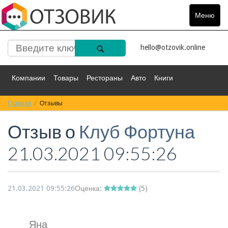
Меню
Toggle
navigat
hello@otzovik.online
Компании
Товары
Рестораны
Авто
Книги
Главная
Спорт
Отзывы
Фильмы
Деньги
Путешествия
Отзыв о
Клуб Фортуна
Красота
Здоровье
Остальное
21.03.2021 09:55:26
21.03.2021 09:55:26
Оценка:
(
5
)
Яна