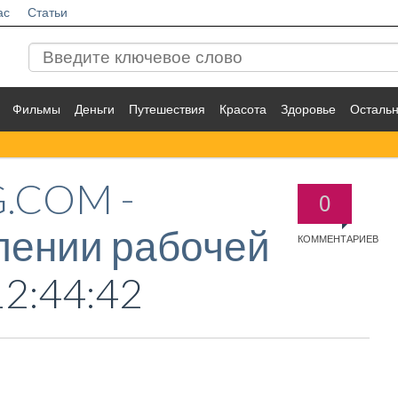
ас
Статьи
Фильмы
Деньги
Путешествия
Красота
Здоровье
Осталь
.COM -
0
ении рабочей
КОММЕНТАРИЕВ
12:44:42