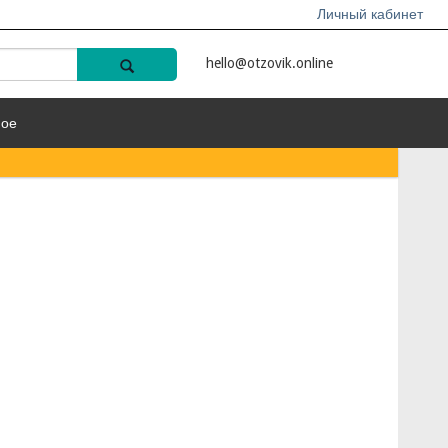
Личный кабинет
hello@otzovik.online
ное